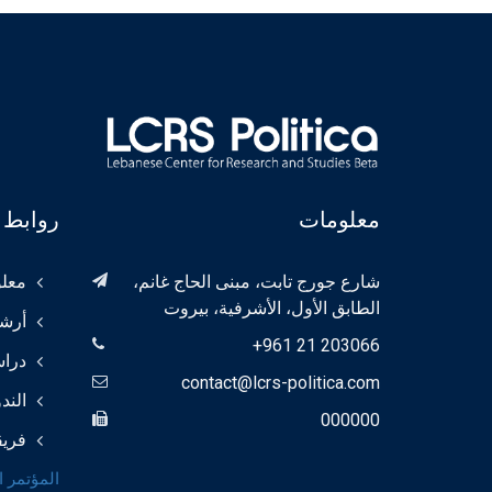
معلومات
روابط 
شارع جورج تابت، مبنى الحاج غانم،
معلو
الطابق الأول، الأشرفية، بيروت
أرش
+961 21 203066
درا
contact@lcrs-politica.com
الند
000000
فريق
المؤتمر ال