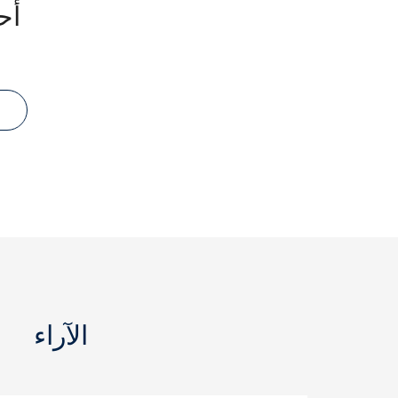
أح
الآراء