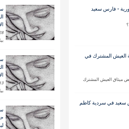
سورية - فارس سعيد
سي
ال
ال
؟
28 يوليو, 6
بي
ة العيش المشترك في
سي
ال
ال
قض ميثاق العيش المشترك
13 يوليو, 6
بي
س سعيد في سردية كاظم
سي
حز
لب