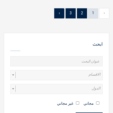
›
3
2
1
‹
ابحث
الاقسام
الدول
مجاني
غير مجاني