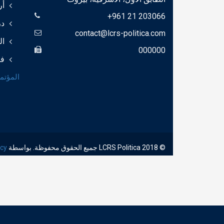
أ
+961 21 203066
د
contact@lcrs-politica.com
ال
000000
فر
المؤتمر
© 2018 LCRS Politica جميع الحقوق محفوظة. بواسطة
ncy