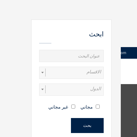
ابحث
+961 21 203066
contact@lcrs-politica.com
الاقسام
الدول
مجاني
غير مجاني
بحث