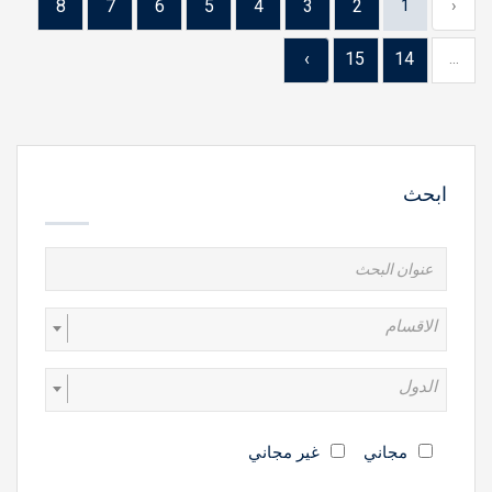
8
7
6
5
4
3
2
1
‹
›
15
14
...
ابحث
الاقسام
الدول
مجاني
غير مجاني