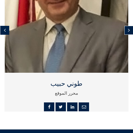
طوني حبيب
محرر الموقع