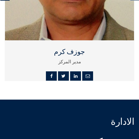
جوزف كرم
مدير المركز
الادارة