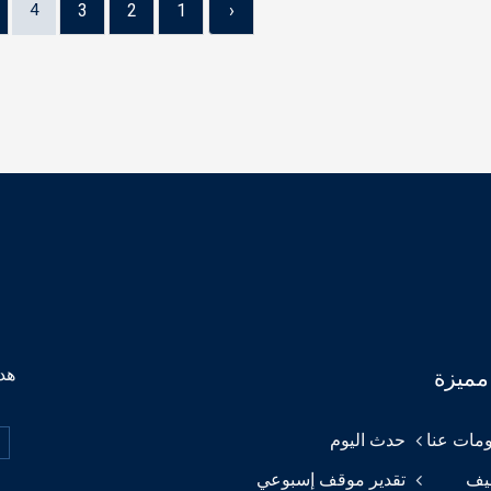
4
3
2
1
‹
هدف
مميزة
مات عنا
حدث اليوم
يف
تقدير موقف إسبوعي