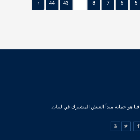
›
44
43
...
8
7
6
5
نا هو حماية مبدأ العيش المشترك في لبنان.