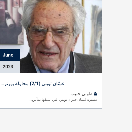
June
2023
غسّان تويني (2/1) محاولة بورتر...
طوني حبيب
مسيرة غسان جبران تويني التي اشتقّها بمأس...