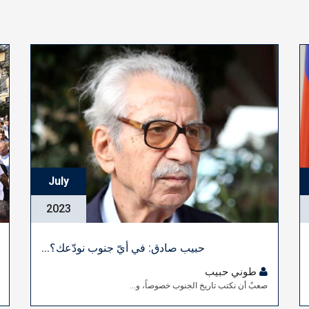
July
2023
حبيب صادق: في أيّ جنوب نودّعك؟...
طوني حبيب
صعبٌ أن نكتب تاريخ الجنوب خصوصاً، و...