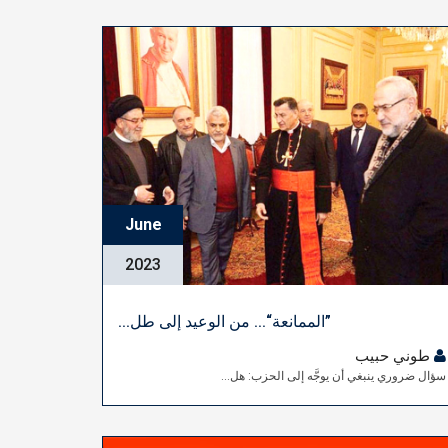
June
2023
”الممانعة“... من الوعيد إلى طل...
طوني حبيب
سؤال ضروري ينبغي أن يوجَّه إلى الحزب: هل...