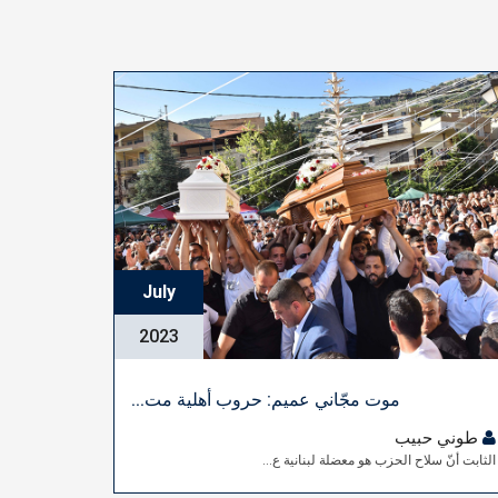
July
2023
موت مجّاني عميم: حروب أهلية مت...
طوني حبيب
الثابت أنّ سلاح الحزب هو معضلة لبنانية ع...