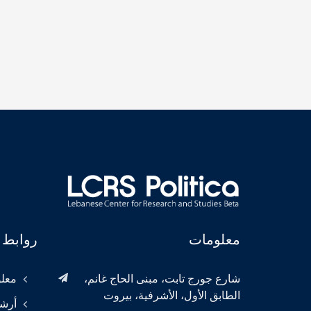
معلومات
روابط 
شارع جورج تابت، مبنى الحاج غانم،
معلو
الطابق الأول، الأشرفية، بيروت
أرش