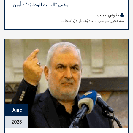
مفتي ”التربية الوطنيّة“ - أيمن...
طوني حبيب
ثمّة فجور سياسي ما عاد يُحتمل لأنّ أصحاب...
June
2023