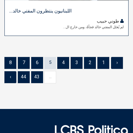
اللبنانيون ينتظرون المفتي خالد...
طوني حبيب
لم يُغتَل المفتي خالد فجأةً، ومن خارج ال...
8
7
6
5
4
3
2
1
‹
›
44
43
...