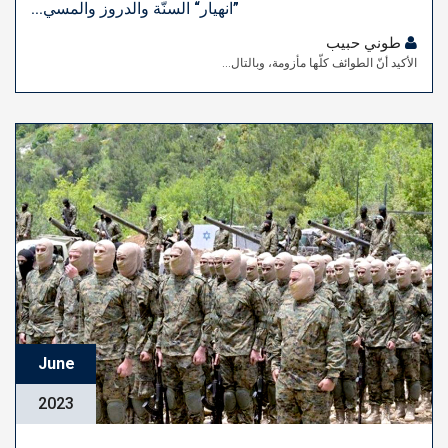
”انهيار“ السنّة والدروز والمسي...
طوني حبيب
الأكيد أنّ الطوائف كلّها مأزومة، وبالتال...
June
2023