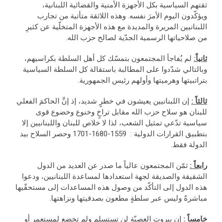
ثقتهم السياسية بكل الأجهزة الأمنية والقضائية اللبنانية،
ويؤكّدون اليوم الأمرَ نفسه. وهذه اللاثقة متأتية من تجارب
اللبنانيين المريرة والمديدة مع هذه الأجهزة المتخلّية عن كثيرِ
من صلاحياتها الرسمية الجدّية لصالح حزب الله.
ثانياً:
لم يُفاجأ المجتمعون بتمسّك كل أهل السلطة بكراسيهم،
وبالتالي شدّدوا على المطالبة باستقالة كل السلطة السياسية
بتراتبيتها وهرميتها وأولهم رئيس الجمهورية.
ثالثاً :
إن اللبنانيين يعيشون في خطرٍ شديد، إذ إنَّ الحاكمَ الفعلي
للبنان هو سلاح حزب الله مقابل تراخٍ وخنوع وخضوع قوى
سياسية تدّعي تمثيل الشعب، لذا لا خلاص للبنان واللبنانيين إلا
بتطبيق القرارات الدولية : 1559-1680-1701 وحصر السلاح بيد
الدولة فقط.
رابعاً :
ثمّن المجتمعون عالياً ما صدر عن العديد من الدول
الشقيقة والصديقة لجهة استعدادها لمساعدة اللبنانيين، ودعوا
هذه الدول إلى التأكّد من وصول هذه المساعدات إلى مستحقّيها
مباشرةً وليس عبر سلطةٍ مطعون بصدقيتها ونزاهتها.
خامساً :
إن بيروت العصيّة لن تستسلم ولم تخضع لمستعمرٍ أو