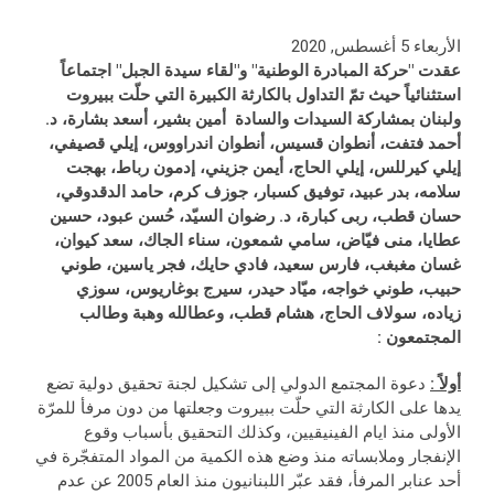
الأربعاء 5 أغسطس, 2020
عقدت "حركة المبادرة الوطنية" و"لقاء سيدة الجبل" اجتماعاً
استثنائياً حيث تمّ التداول بالكارثة الكبيرة التي حلّت ببيروت
ولبنان
بمشاركة السيدات والسادة أمين بشير، أسعد بشارة، د.
أحمد فتفت، أنطوان قسيس، أنطوان اندراووس، إيلي قصيفي،
إيلي كيرللس، إيلي الحاج، أيمن جزيني، إدمون رباط، بهجت
سلامه، بدر عبيد، توفيق كسبار، جوزف كرم، حامد الدقدوقي،
حسان قطب، ربى كبارة، د. رضوان السيّد، حُسن عبود، حسين
عطايا، منى فيّاض، سامي شمعون، سناء الجاك، سعد كيوان،
غسان مغبغب، فارس سعيد، فادي حايك، فجر ياسين، طوني
حبيب، طوني خواجه، ميّاد حيدر، سيرج بوغاريوس، سوزي
زياده، سولاف الحاج، هشام قطب، وعطالله وهبة
وطالب
المجتمعون
:
أولاً :
دعوة المجتمع الدولي إلى تشكيل لجنة تحقيق دولية تضع
يدها على الكارثة التي حلّت ببيروت وجعلتها من دون مرفأ للمرّة
الأولى منذ ايام الفينيقيين، وكذلك التحقيق بأسباب وقوع
الإنفجار وملابساته منذ وضع هذه الكمية من المواد المتفجّرة في
أحد عنابر المرفأ، فقد عبّر اللبنانيون منذ العام 2005 عن عدم