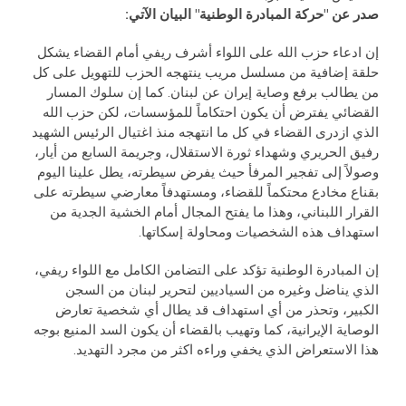
صدر عن "حركة المبادرة الوطنية" البيان الآتي
:
إن ادعاء حزب الله على اللواء أشرف ريفي أمام القضاء يشكل
حلقة إضافية من مسلسل مريب ينتهجه الحزب للتهويل على كل
من يطالب برفع وصاية إيران عن لبنان. كما إن سلوك المسار
القضائي يفترض أن يكون احتكاماً للمؤسسات، لكن حزب الله
الذي ازدرى القضاء في كل ما انتهجه منذ اغتيال الرئيس الشهيد
رفيق الحريري وشهداء ثورة الاستقلال، وجريمة السابع من أيار،
وصولاً إلى تفجير المرفأ حيث يفرض سيطرته، يطل علينا اليوم
بقناع مخادع محتكماً للقضاء، ومستهدفاً معارضي سيطرته على
القرار اللبناني، وهذا ما يفتح المجال أمام الخشية الجدية من
استهداف هذه الشخصيات ومحاولة إسكاتها.
إن المبادرة الوطنية تؤكد على التضامن الكامل مع اللواء ريفي،
الذي يناضل وغيره من السياديين لتحرير لبنان من السجن
الكبير، وتحذر من أي استهداف قد يطال أي شخصية تعارض
الوصاية الإيرانية، كما وتهيب بالقضاء أن يكون السد المنيع بوجه
هذا الاستعراض الذي يخفي وراءه اكثر من مجرد التهديد.