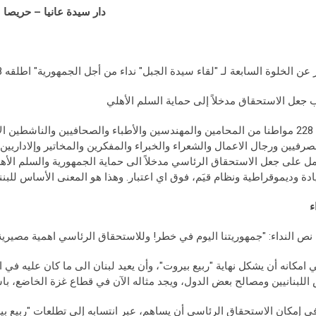
دار سيدة عانيا – حريصا
ن الخلوة السابعة لـ "لقاء سيدة الجبل" نداء من أجل الجمهورية" اطلقه 228 مفكراً وناشطاً ومهنياً:
جعل الاستحقاق مدخلاً إلى حماية السلم الأهلي
وجّه 228 مواطنا من المحامين والمهندسين والأطباء والصحافيين والناشطين ا
صرفيين ورجال الاعمال والشعراء والخبراء والمفكرين والمخاتير وإلاداريين "
مل على جعل الاستحقاق الرئاسي مدخلاً الى حماية الجمهورية والسلم الأهلي
دة وديموقراطية ونظام قيَم، فوق اي اعتبار. وهذا هو المعنى الأساس للبنن
ء
 نص النداء: "جمهوريتنا اليوم في خطر! وللاستحقاق الرئاسي اهمية مصيرية
 امكانه أن يشكل نهاية "ربيع بيروت"، وأن يعيد لبنان الى ما كان عليه في 
اللبنانيين ومصالح بعض الدول، ويجد مثاله الآن في قطاع غزة الخاضع، با
ي إمكان الاستحقاق الرئاسي أن يساهم، عبر انتسابه إلى تطلعات "ربيع بير