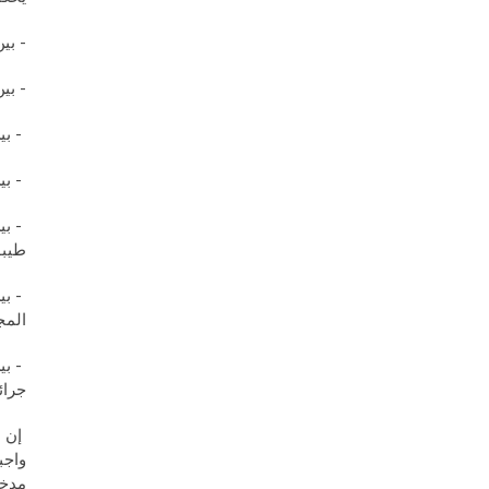
- بي
- بي
- بي
- بي
- بي
طيبو
- بي
المج
جرائ
إن ه
واجب
مدخل