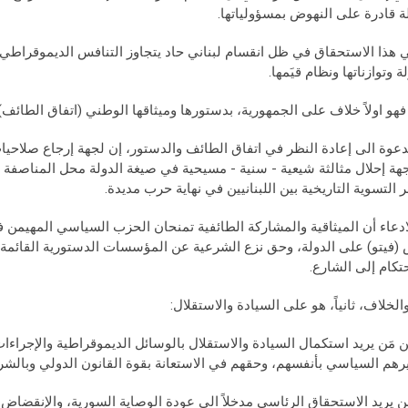
ة قادرة على النهوض بمسؤولياتها.
ي هذا الاستحقاق في ظل انقسام لبناني حاد يتجاوز التنافس الديموقراطي
ة وتوازناتها ونظام قيَمها.
دعوة الى إعادة النظر في اتفاق الطائف والدستور، إن لجهة إرجاع صلاحيا
جهة إحلال مثالثة شيعية - سنية - مسيحية في صيغة الدولة محل المناصفة ال
 التسوية التاريخية بين اللبنانيين في نهاية حرب مديدة.
ادعاء أن الميثاقية والمشاركة الطائفية تمنحان الحزب السياسي المهيمن 
(فيتو) على الدولة، وحق نزع الشرعية عن المؤسسات الدستورية القائمة،
حتكام إلى الشارع.
ن مَن يريد استكمال السيادة والاستقلال بالوسائل الديموقراطية والإجراءات 
هم السياسي بأنفسهم، وحقهم في الاستعانة بقوة القانون الدولي وبالشرعي
َن يريد الاستحقاق الرئاسي مدخلاً الى عودة الوصاية السورية، والإنقضاض