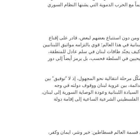
ماً مع الحرب الدموية التي يشنها النظام السوري
، ومن دون استتباع بعضهم لبعض، قادر على إقناع
لبنانية في هذا العالم؛ قوي بالتزامه مواثيق اللبنانيين
 كيف يجنّد طاقات لبنان في سلم عادل للمنطقة،
حيين في السلطة فحسب، بل يرمز أيضاً إلى دور
ّل مرحلة انتقالية نحو المجهول، إذ لا "توفيق" بين
لدائمة، بين عروبة لبنان ووقوف دولته في وجه
لسيادة اللبنانية وعودة الوصاية السورية إلى لبنان،
الفلسطيني الشرعية الساعية إلى إقامة دولة
ى قسمة العالم فسطاطين: خير وشر، ايمان وكفر،