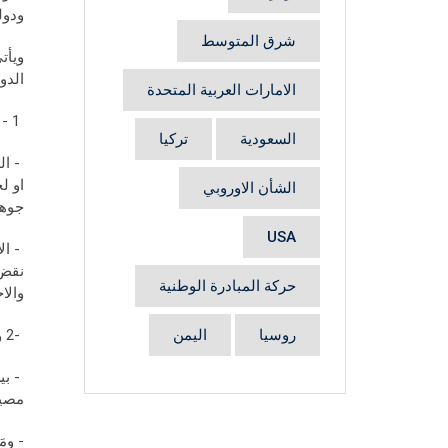
ودول
شرق المتوسط
ويأت
الدول
الامارات العربية المتحدة
1 - فهو اولاً خلاف على الجمهورية، بدستورها وميثاقها الوطني (اتفاق الطائف). يظهر ذلك من خلال:
السعودية
تركيا
- ال
او ل
الشأن الاوروبي
جوهر
USA
- ال
نقض 
حركة المبادرة الوطنية
والا
روسيا
اليمن
-2 والخلاف، ثانياً، هو على السيادة والاستقلال:
- بي
مصير
- وم