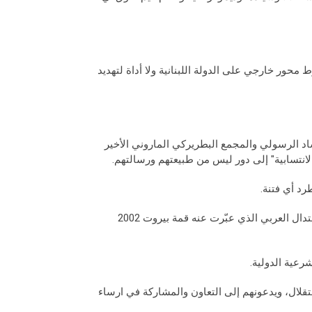
ط محور خارجي على الدولة اللبنانية ولا أداة لتهديد
اد الرسولي والمجمع البطريركي الماروني الأخير
لانتسابية" إلى دور ليس من طبيعتهم ورسالتهم.
رد أي فتنة.
- إلى دول الجامعة العربية ان حمايتها لبنان شرط لحماية مشروع السلام والاعتدال العربي الذي عبّرت عنه قمة بيروت 2002
شرعية الدولية.
تقلال، ويدعونهم إلى التعاون والمشاركة في ارساء