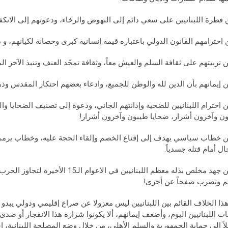
ن فطرة اللبنانيين على سعي دائم إلى النهوض والرخاء، ودعوتهم إلى الانكف
ن احترامهم القانون الدولي باعتباره قيمة إنسانية كبرى وحصانة لكيانهم، و
ن تربيتهم على ثقافة السلم والعيش معاً، وثقافة تمجّد العنف وتنبذ الآخر ا
ن إيمانهم بأن الدين لله والوطن للجميع، وادعاء بعضهم احتكار المقدس و
ن احترام اللبنانيين للضحية وإدانتهم الجاني، ودعوة إلى تصنيف الضحايا وا
ن وآخرون أشرار، ضحايا طيبون وآخرون أشرار!
ن خطاب سياسي يهدف إلى إقناع الخصم وإلقاء الحجة عليه، وخطاب يرمي إ
ال أمام قتله جسدياً.
- بين جهد مخلص بذله معظم اللبنانيين في
م وتضرب صفحاً عن أخرى!
ذا الخلاف القائم بين اللبنانيين ليس معزولا عن صراع إقليمي ودولي يبدو 
ات اللبنانيين اليوم، وأضعف إيمانهم، ألا يكونوا شرارة هذا الانفجار أو 
اً الى حماية الجمهورية والسلم الأهلي، من خلال وضع المصلحة اللبنانية، ا