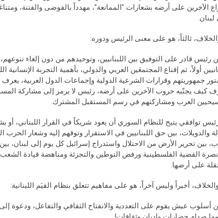
ع الآخرين على أرضه بشعارات "الممانعة"، مهدداً بالفوضى والفتنة، ومتناغ
لبنان.
ن رئيس قادر على التوفيق بين اللبنانيين، وتوحيدهم من دون إلغاء تنوعهم
انيين أولاً، ثم إقناع المجتمعَين العربي والدولي، بأهمية التجربة الإنسانية ال
ور جمهوريتهم وقرارات الشرعية الدولية وإجماعات الدول العربية، يعرف
ف كيف يجنّبه حروب الآخرين على أرضه، رئيس لا يرمز إلى مشاركة المسي
يحيين العرب ومشاركتهم في رسم المستقبل المشترك.
ئيس توافقي يتيح للنظام السوري أن يعود شريكاً في القرار اللبناني، أو يشك
لة والدويلات، بين حق اللبنانيين في الاستقرار وتوقهم إليه وشعار الحرب ا
ب، بين تحرير الأرض من الاحتلال واستدراج إسرائيل كل يوم إلى لبنان، بين ا
نصرة القضية الفلسطينية ورفض التوطين والتجزئة ومناهضة قيادة الشعب 
لة على أرضها.
ن أسلوب عيش يقوم على التعددية والانفتاح الثقافي والتفاعل، ودعوة إل
ها صدام حضارات واديان وثقافات!