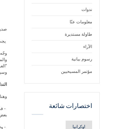
ندوات
معلومات عنّا
صدر ع
طاولة مستديرة
يجب 
الآراء
رسوم بيانية
والم
"الع
مؤتمر المسيحيين
وسيا
الندا
وهنا
اختصارات شائعة
- في
بعض 
اوكرانيا
- وف