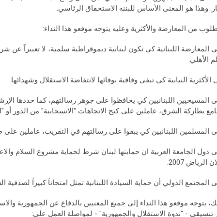
ار. وهذا هو المعنى الأساس للبننة الاستحقاق الرئاسي.
لوب من المعارضة والأكثرية وعليه يتوجه موقعو هذا النداء:
ى المعارضة اللبنانية كي تكون لبنانية ديموقراطية سلمية، لا تعبيراً عن شر
م الأهلي.
ى الأكثرية النيابية كي تبقى وفاقية بوفائها لانتفاضة الاستقلال وشهدائها.
ى المسيحيين اللبنانيين كي يحافظوا على جوهر رسالتهم، كما حددها الإرش
مع بطاركة الشرق، عاملين على كبح الاتجاهات "الانسحابية" من الدور أو "ا
ى المسلمين اللبنانيين كي يبقوا على رسالتهم في التقريب، عاملين على ط
ن الرياض 2007.
ى المجتمع الدولي أن حماية السيادة اللبنانية تمثل امتحاناً كبيراً لصدقية ال
، يتوجه موقعو هذا النداء إلى جميع المعنيين بالدفاع عن الجمهورية والاس
 تنسيقي - "ندوة الاستقلال والجمهورية" - لمواصلة العمل على: