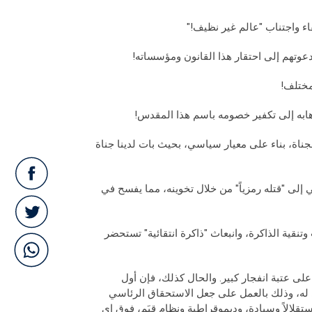
اء واجتناب "عالم غير نظيف!"
 دعوتهم إلى احتقار هذا القانون ومؤسساته!
لمختلف!
ذهابه إلى تكفير خصومه باسم هذا المقدس!
لجناة، بناء على معيار سياسي، بحيث بات لدينا جناة
لى "قتله رمزياً" من خلال تخوينه، مما يفسح في
 الاعوام الـ15 الأخيرة لتجاوز الحرب وتنقية الذاكرة، وانبعاث "ذاكرة انتقائية" تستحضر
على عتبة انفجار كبير. والحال كذلك، فإن أول
صدى له، وذلك بالعمل على جعل الاستحقاق الرئاسي
ستقلالاً وسيادة، وديموقراطية ونظام قيَم، فوق اي