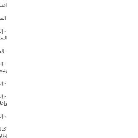
اعتب
المط
- إل
السل
- إل
- إل
ومجا
- إل
وإعلا
- إل
كذلك
إطار