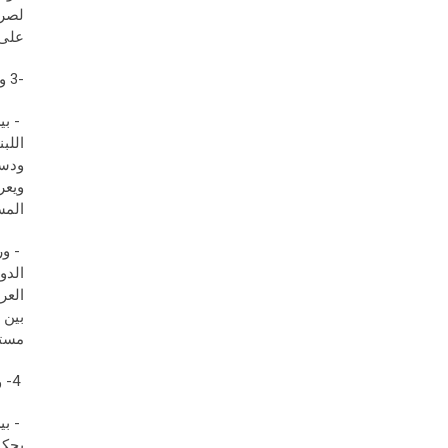
لصرا
على 
-3 والخلاف، ثالثاً، هو على معنى الرئيس ودوره:
- بي
اللبن
ودست
ويعر
المس
- ور
الدو
العر
بين 
مستق
4- والخلاف، أخيراً وليس آخراً، هو على مفاهيم تتعلق بنظام القيَم اللبنانية:
- بي
يحكم