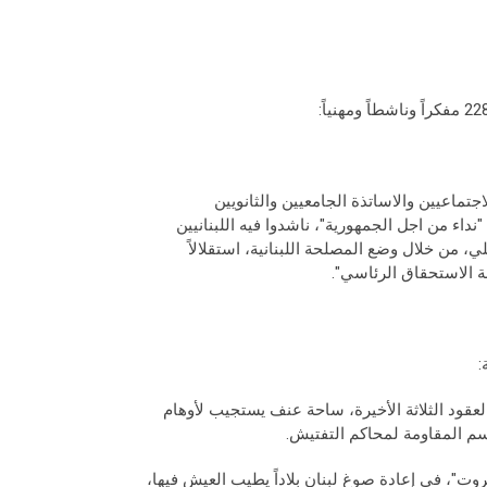
لاجتماعيين والاساتذة الجامعيين والثانويين
نداء من اجل الجمهورية"، ناشدوا فيه اللبنانيين
، من خلال وضع المصلحة اللبنانية، استقلالاً
ة الاستحقاق الرئاسي".
:
العقود الثلاثة الأخيرة، ساحة عنف يستجيب لأوهام
سم المقاومة لمحاكم التفتيش.
وت"، في إعادة صوغ لبنان بلاداً يطيب العيش فيها،