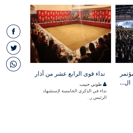
مجاني
مجاني
- المؤتمر
نداء قوى الرابع عشر من آذار
ال...
طوني حبيب
نداء في الذكرى الخامسة لإستشهاد
طوني حب
الرئيس ر...
بيـان سياسـي
وطني...