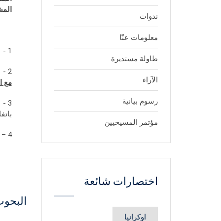
المش
ندوات
معلومات عنّا
1 - التأكيد على احترام المهل الدستورية كافةً ومبدأ تداول السلطات.
طاولة مستديرة
2 - تتمسّك قوى 14آذار بترشيح الدكتور سمير جعجع لرئاسة الجمهورية، وتعلن في الوقت ذاته استعدادها التام
الآراء
مع ا
رسوم بيانية
باتف
مؤتمر المسيحيين
4 – العودة الى ما قبل هذه المبادرة في حال فشلت مساعي هذه التسوية الوطنية .
اختصارات شائعة
البحوث
اوكرانيا