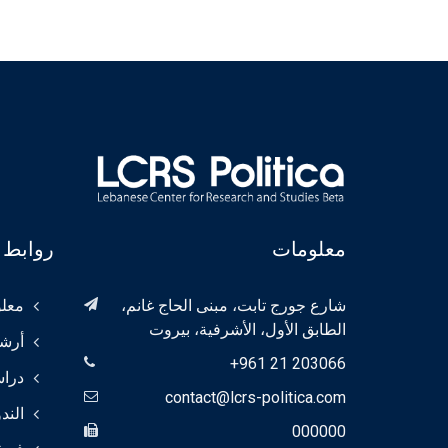
معلومات
روابط 
شارع جورج تابت، مبنى الحاج غانم،
معلو
الطابق الأول، الأشرفية، بيروت
أرش
+961 21 203066
درا
contact@lcrs-politica.com
الند
000000