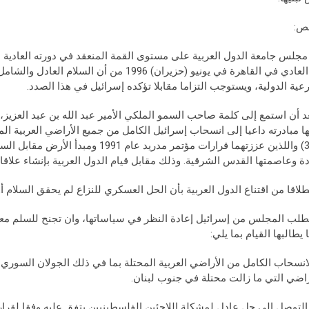
نص:
مجلس جامعة الدول العربية على مستوى القمة المنعقد في دورته العادية الر
غير العادي في القاهرة في يونيو (حزيران) 1996 
عية الدولية، ويستوجب التزاما مقابلا تؤكده إسرائيل في هذا الصدد.
عد أن استمع إلى كلمة صاحب السمو الملكي الأمير عبد الله بن عبد العزيز،
و338) واللذين عززتهما قرارات مؤتمر مدر
ة وعاصمتها القدس الشرقية. وذلك مقابل قيام الدول العربية بإنشاء علاق
نطلاقا من اقتناع الدول العربية بأن الحل العسكري للنزاع لم يحقق السلام أ
 يطالبها القيام بما يلي:
راضي التي ما زالت محتلة في جنوب لبنان.
التوصل إلى حل عادل لمشكلة اللاجئين الفلسطينيين يتفق عليه وفقا لقرار الج