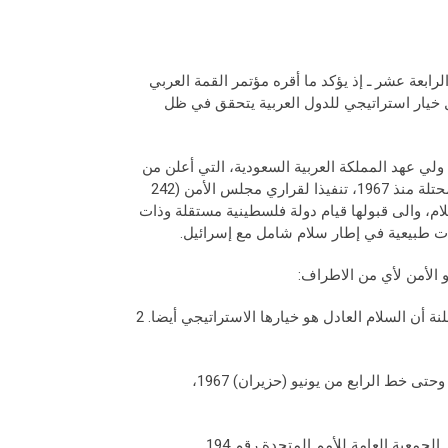
ابعة عشر ـ إذ يؤكد ما أقره مؤتمر القمة العربي
من أن السلام العادل والشامل خيار استراتيجي للدول العربية يتحقق في ظل
 ولي عهد المملكة العربية السعودية، التي أعلن من
خلالها مبادرته داعيا إلى انسحاب إسرائيل الكامل من جميع الأراضي العربية المحتلة منذ 1967، تنفيذا لقراري مجلس الأمن (242
يد عام 1991 ومبدأ الأرض مقابل السلام، والى قبولها قيام دولة فلسطينية مستقلة وذات
ات طبيعية في إطار سلام شامل مع إسرائيل.
و الأمن لأي من الاطراف:
1 ـ يطلب المجلس من إسرائيل إعادة النظر في سياساتها، وان تجنح للسلم معلنة أن السلام العادل هو خيارها الاستراتيجي أيضا. 2
أ ـ الانسحاب الكامل من الأراضي العربية المحتلة بما في ذلك الجولان السوري وحتى خط الرابع من يونيو (حزيران) 1967،
معية العامة للأمم المتحدة رقم 194.