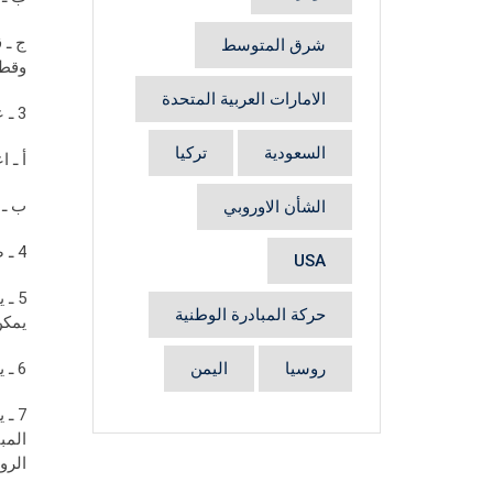
شرق المتوسط
وقطا
الامارات العربية المتحدة
3 ـ عندئذ تقوم الدول العربية بما يلي:
السعودية
تركيا
أ ـ 
ب ـ 
الشأن الاوروبي
4 ـ ضمان رفض كل أشكال التوطين الفلسطيني الذي يتنافى والوضع الخاص في البلدان العربية المضيفة.
USA
5 ـ
حركة المبادرة الوطنية
يمكن
روسيا
اليمن
6 ـ يدعو المجلس المجتمع الدولي بكل دوله ومنظماته إلى دعم هذه المبادرة.
7 ـ
المب
الرو