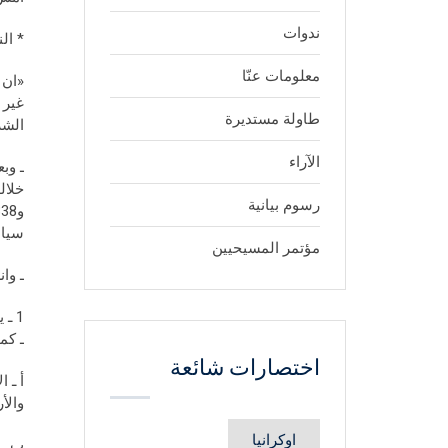
ندوات
* ال
معلومات عنّا
«ان 
طاولة مستديرة
الشر
الآراء
ـ وب
رسوم بيانية
سياد
مؤتمر المسيحيين
ـ وا
ـ كما
اختصارات شائعة
والأ
اوكرانيا
ب ـ 