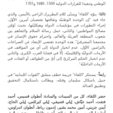
الوطني وتنفيذا للقرارات الدولية 1559، 1680 و1701.
ثالثا
- ينوّه "اللقاء" ويتبنّى كلام البطريرك الراعي بالأمس، والذي
جاء فيه: "إن الوحدة الوطنيّة وثقافتها تقتضيان أمرين: الأوّل،
إجراء التطورات في مؤسّسات الدولة وهيكليّتها، بحيث تُؤمّن
مصالح المواطنين؛ والثاني، حمل رسالة السلام والتفاهم بين
شعوب المنطقة العربيّة والعالم، واحترام حقوق الإنسان في
مجتمعنا المشرقيّ". هذه الوحدة تقتضي الإبتعاد عن الصراعات
بالتزامين: الأوّل، عدم انحياز الدولة إلى أي من المواقف في
الأزمات الدوليّة والإقليميّة، إلّا في قضايا العرب الكبرى. والثاني
عدم انحياز الحكم المركزيّ إلى أيّ من الطوائف أو الفئات في
الأزمات الداخليّة".
رابعاً-
يستنكر "اللقاء" جريمة خطف منسّق "القوات اللبنانية" في
جبيل باسكال سليمان وقتله، ويطالب باستكمال التحقيق
وتطبيق العدالة.
حضر اللقاء، كل من السيدات والسادة:
أنطوان قسيس، أحمد
فتفت، أحمد عيّاش، إيلي قصيفي، إيلي كيرللس، إيلي الحاج،
أيمن جزيني، أمين محمد بشير، إدمون رباط، أنطوان اندراوس،