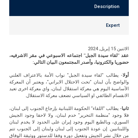
Description
Expert
الاثنين 15 إبريل, 2024
عقد "لقاء سيدة الجبل" اجتماعه الاسبوعي في مقر الاشرفيه،
حضوريا والكترونيا، وأصدر المجتمعون البيان التالي:
أولا
- يطالب "لقاء سيدة الجبل" نواب الأمة بالاعتراف العلني
والواضح بأن لبنان "تحت الاحتلال الايراني"، ويعتبر أن المعركة
الأساسية اليوم هي معركة استقلال لبنان، واي معركة اخرى تعيد
الانقسام الطائفي او السياسي تضعف معركة الاستقلال.
ثانيا
- يطالب "اللقاء" الحكومة اللبنانية بإرجاع الجنوب إلى لبنان،
فلا وجود "منظمة التحرير" خدم لبنان، ولا لاحقا وجود الجيش
السوري، وبالطبع اليوم وجود إيران على الحدود لا يخدم لبنان
واللبنانيين. إن عودة الجنوب إلى لبنان ولبنان إلى الجنوب تتم
من خلال نشر الجيش وتفعيل دوره وفقا للدستور ووثيقة الوفاق