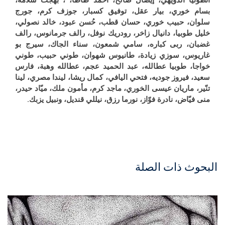
أنطونيا الدويهي، إيصال صالح، أحمد ظاظا، ، بهجت سلامة،
بسام خوري، بيار عقل، توفيق كسبار، جوزف كرم، جورج
سلوان، حبيب خوري، حسان قطب، حُسن عبود، خالد نصولي،
خليل طوبيا، دانيال زاخر، رودريك نوفل، رالف جرمانوس، رالف
غضبان، ربى كباره، سامي شمعون، سناء الجاك، سيرج بو
غاريوس، سوزي زيادة، طانيوس شهوان، طوني حبيب، طوني
خواجا، طوبيا عطالله، عبد الحميد عجم، عطالله وهبة، فارس
سعيد، فيروز جوديه، فتحي اليافي، كمال ريشا، ليندا مصري، لينا
تنّير، ماريان عيسى الخوري، ماجد كرم، مأمون ملك، ميّاد حيدر،
منى فيّاض، نادرة فوّاز، نورما رزق، نيللي قنديل، ونبيل يزبك
.
البحوث ذات الصلة