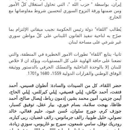
إيران، بواسطة " حزب الله "، التي تحاول استغلال كلّ الأمور
ومن ضمنها ورقة النزوح السوري لتحسين شروط مفاوضاتها مع
الخارج.
يُطالب "اللقاء" دولة رئيس الحكومة نجيب ميقاتي الإلتزام بما
صرّح به لناحية تنفيذ القانون اللبناني على كلّ مواطن سوري
غير شرعي على مساحة لبنان.
ثانيا- يتابع "اللقاء" تطورات الامور الخطيرة في المنطقة، والتي
تضعنا على حافة الهاوية على كل المستويات، ويؤكد ان لا خلاص
للبنان إلا بالوحدة الداخلية والتمسّك الحرفي بالدستور ووثيقة
الوفاق الوطني والقرارات الدولية 1559، 1680 و1701.
حضر اللقاء، كل من السيدات والسادة:
أنطوان قسيس، أحمد
فتفت، أحمد عيّاش، إيلي قصيفي، إيلي كيرللس، إيلي الحاج،
أيمن جزيني، أمين محمد بشير، إدمون رباط، إيصال صالح، أحمد
ظاظا، بهجت سلامة، بسام خوري، بيار عقل، توفيق كسبار،
جوزف كرم، جورج سلوان، حُسن عبود، حليم فغالي، خالد
نصولي، خليل طوبيا، رالف جرمانوس، رالف غضبان، ربى كباره،
رودريك نوفل، سامي شمعون، سيرج بو غاريوس، سوزي زيادة،