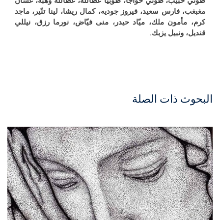
طوني حبيب، طوني خواجا، طوبيا عطالله، عطالله وهبة، غسان
مغبغب، فارس سعيد، فيروز جوديه، كمال ريشا، لينا تنّير، ماجد
كرم، مأمون ملك، ميّاد حيدر، منى فيّاض، نورما رزق، نيللي
قنديل، ونبيل يزبك.
البحوث ذات الصلة